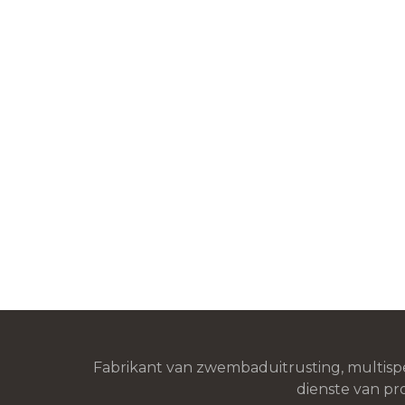
Fabrikant van zwembaduitrusting, multispe
dienste van pro