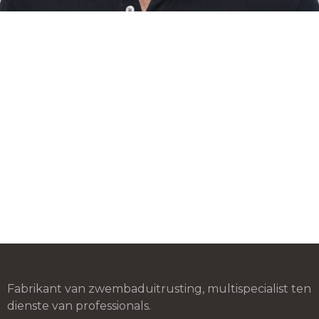
Fabrikant van zwembaduitrusting, multispecialist ten
dienste van professionals.