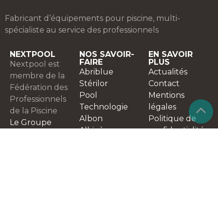
Fabricant d’équipements pour piscine, multi-
spécialiste au service des professionnels
NEXTPOOL
NOS SAVOIR-
EN SAVOIR
FAIRE
PLUS
Nextpool est
Abriblue
Actualités
membre de la
Stérilor
Contact
Fédération des
Pool
Mentions
Professionnels
Technologie
légales
de la Piscine
Albon
Politique de
Le Groupe
Albigès
confidentialité
Nos valeurs
Nextpool
@copyright : Extranet
Politique RSE
Nexpool
Nextpool
@
Création Matière
Ibérica
1ère
Nextpool
Deutschland